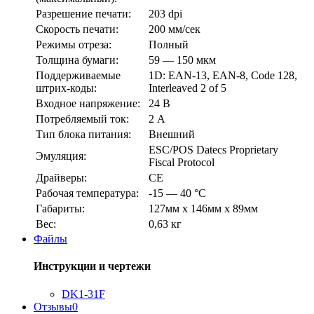
Разрешение печати:
203 dpi
Скорость печати:
200 мм/сек
Режимы отреза:
Полный
Толщина бумаги:
59 — 150 мкм
Поддерживаемые
1D: EAN-13, EAN-8, Code 128,
штрих-коды:
Interleaved 2 of 5
Входное напряжение:
24 В
Потребляемый ток:
2 А
Тип блока питания:
Внешний
ESC/POS Datecs Proprietary
Эмуляция:
Fiscal Protocol
Драйверы:
CE
Рабочая температура:
-15 — 40 °С
Габариты:
127мм x 146мм x 89мм
Вес:
0,63 кг
Файлы
Инструкции и чертежи
DK1-31F
Отзывы
0