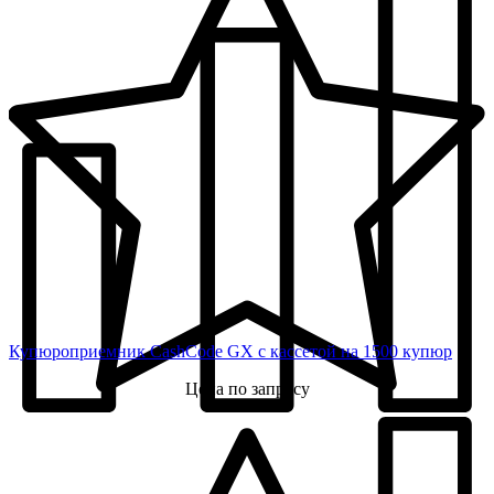
Купюроприемник CashCode GX с кассетой на 1500 купюр
Цена по запросу