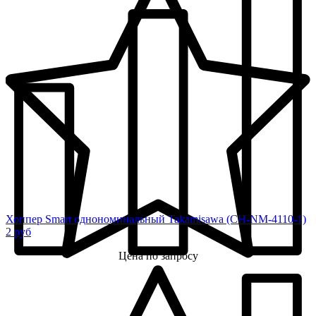
Хоппер Smart однономинальный Takamisawa (CH-NM-4110-1)
2 руб
Цена по запросу