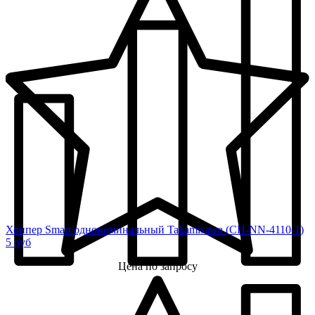
Хоппер Smart однономинальный Takamisawa (CH-NN-4110-1)
5 руб
Цена по запросу