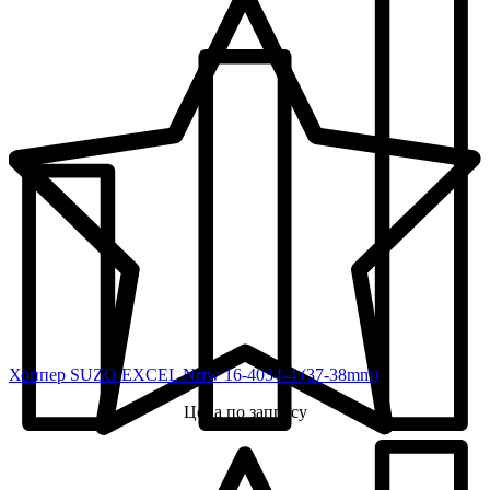
Хоппер SUZO EXCEL Nrrw 16-4034-4 (37-38mm)
Цена по запросу