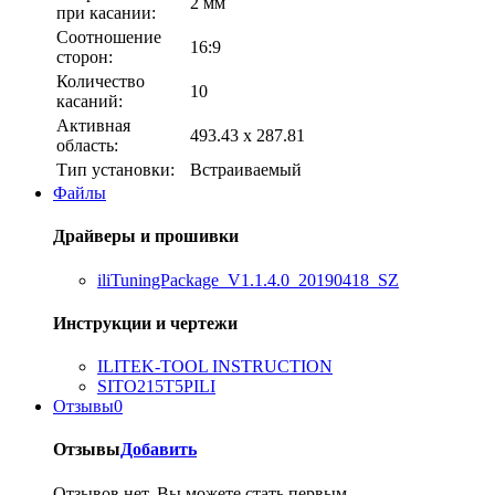
2 мм
при касании:
Соотношение
16:9
сторон:
Количество
10
касаний:
Активная
493.43 х 287.81
область:
Тип установки:
Встраиваемый
Файлы
Драйверы и прошивки
iliTuningPackage_V1.1.4.0_20190418_SZ
Инструкции и чертежи
ILITEK-TOOL INSTRUCTION
SITO215T5PILI
Отзывы
0
Отзывы
Добавить
Отзывов нет, Вы можете стать первым.