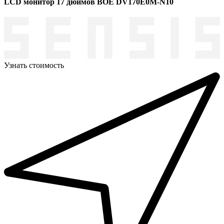
LCD монитор 17 дюймов BOE DV170E0M-N10
Узнать стоимость