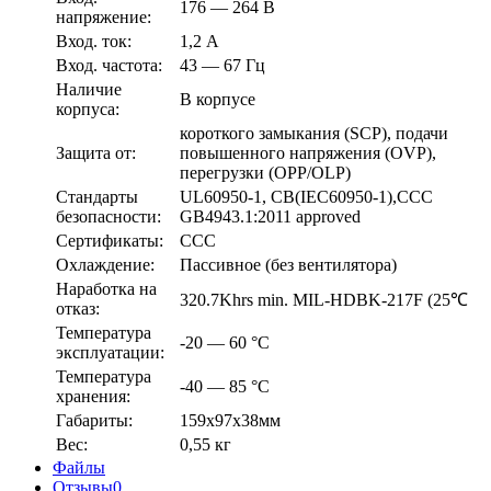
176 — 264 В
напряжение:
Вход. ток:
1,2 А
Вход. частота:
43 — 67 Гц
Наличие
В корпусе
корпуса:
короткого замыкания (SCP), подачи
Защита от:
повышенного напряжения (OVP),
перегрузки (OPP/OLP)
Стандарты
UL60950-1, CB(IEC60950-1),CCC
безопасности:
GB4943.1:2011 approved
Сертификаты:
CCC
Охлаждение:
Пассивное (без вентилятора)
Наработка на
320.7Khrs min. MIL-HDBK-217F (25℃
отказ:
Температура
-20 — 60 °С
эксплуатации:
Температура
-40 — 85 °С
хранения:
Габариты:
159х97х38мм
Вес:
0,55 кг
Файлы
Отзывы
0